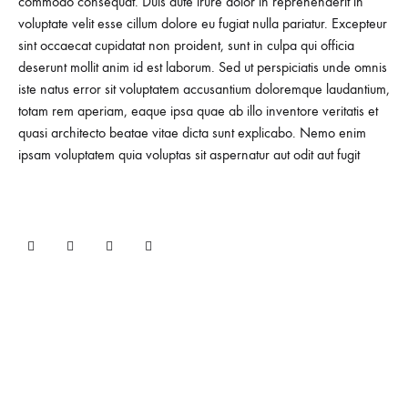
commodo consequat. Duis aute irure dolor in reprehenderit in
voluptate velit esse cillum dolore eu fugiat nulla pariatur. Excepteur
sint occaecat cupidatat non proident, sunt in culpa qui officia
deserunt mollit anim id est laborum. Sed ut perspiciatis unde omnis
iste natus error sit voluptatem accusantium doloremque laudantium,
totam rem aperiam, eaque ipsa quae ab illo inventore veritatis et
quasi architecto beatae vitae dicta sunt explicabo. Nemo enim
ipsam voluptatem quia voluptas sit aspernatur aut odit aut fugit
Anasayfa
Dernek Marşı
Galeri
Bize Ulaşın
©2023 Alsancak Musiki Derneği