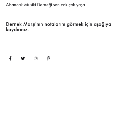
Alsancak Musiki Derneği sen çok çok yaşa.
Dernek Marşı'nın notalarını görmek için aşağıya
kaydırınız.
Anasayfa
Dernek Marşı
Galeri
Bize Ulaşın
©2023 Alsancak Musiki Derneği