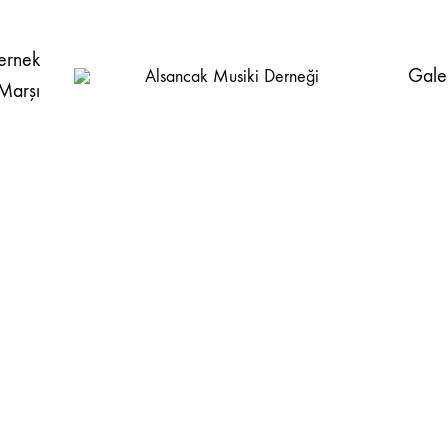
ernek
Gale
Marşı
Alsancak
Alsancak
Musiki
Musiki
Derneği
Derneği