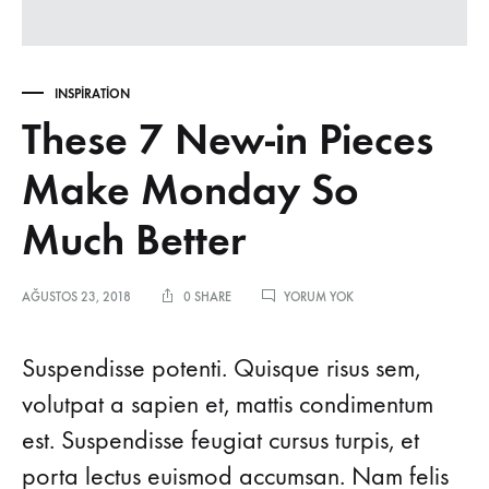
INSPIRATION
These 7 New-in Pieces
Make Monday So
Much Better
THESE
AĞUSTOS 23, 2018
0 SHARE
YORUM YOK
7
NEW-
IN
Suspendisse potenti. Quisque risus sem,
PIECES
MAKE
volutpat a sapien et, mattis condimentum
MONDAY
est. Suspendisse feugiat cursus turpis, et
SO
MUCH
porta lectus euismod accumsan. Nam felis
BETTER